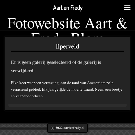
Aart en Fredy
Fotowebsite Aart &
Fredy Blom
Ilperveld
Er is geen galerij geselecteerd of de galerij is
verwijderd.
Elke keer weer een verrassing, aan de rand van Amsterdam zo’n
verrassend gebied. Elk jaargetijde de moeite waard. Neem een bootje
en vaar er doorheen.
(c) 2022 aartenfredy.nl