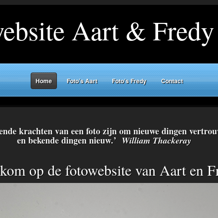
ebsite Aart & Fred
Home
Foto’s Aart
Foto’s Fredy
Contact
ende krachten van een foto zijn om nieuwe dingen vertro
en bekende dingen nieuw.’
William Thackeray
kom op de fotowebsite van Aart en F