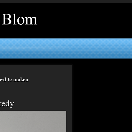
y Blom
uwd te maken
redy